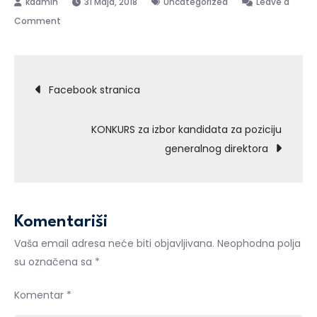
31 Maja, 2018
Uncategorized
Leave a
on
Comment
Obavještenje
o
sazivanju
Navigacija
Facebook stranica
XXIII
redovne
članaka
KONKURS za izbor kandidata za poziciju
skupštine
generalnog direktora
društva
Komentariši
Vaša email adresa neće biti objavljivana.
Neophodna polja
su označena sa
*
Komentar
*