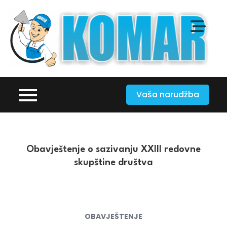
Skip
to
content
K
Tv
–
gi
t
g
Vaša narudžba
z
Obavještenje o sazivanju XXIII redovne
skupštine društva
OBAVJEŠTENJE